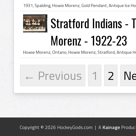
Stratford Indians -
Morenz - 1922-23
← Previous
1
2
N
Copyright © 2026 HockeyGods.com | A
Kainage
Produc